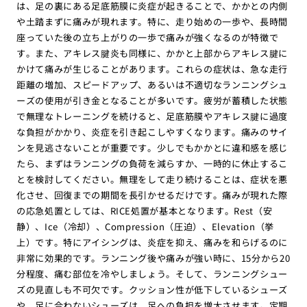
は、足の裏にある足底筋膜に炎症が起きることで、かかとの内側
や土踏まずに痛みが現れます。特に、走り始めの一歩や、長時間
座っていた後の立ち上がりの一歩で痛みが強くなるのが特徴で
す。また、アキレス腱炎も同様に、かかと上部からアキレス腱に
かけて痛みが生じることがあります。これらの症状は、急な走行
距離の増加、スピードアップ、あるいは不適切なランニングシュ
ーズの使用が引き金となることが多いです。疲労が蓄積した状態
で無理なトレーニングを続けると、足底筋膜やアキレス腱に過度
な負担がかかり、炎症を引き起こしやすくなります。痛みのサイ
ンを見逃さないことが重要です。少しでもかかとに違和感を感じ
たら、まずはランニングの負荷を減らすか、一時的に休止するこ
とを検討してください。無理をして走り続けることは、症状を悪
化させ、回復までの期間を長引かせるだけです。痛みが現れた際
の応急処置としては、RICE処置が基本となります。Rest（安
静）、Ice（冷却）、Compression（圧迫）、Elevation（挙
上）です。特にアイシングは、炎症を抑え、痛みを和らげるのに
非常に効果的です。ランニング後や痛みが強い時に、15分から20
分程度、痛む部位を冷やしましょう。そして、ランニングシュー
ズの見直しも不可欠です。クッション性が低下しているシューズ
や、足に合わないシューズは、足への負担を増大させます。定期