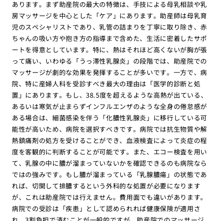
あります。まず助産院の最大の特徴は、手技による母乳相談や乳
房マッサージを中心とした「ケア」にあります。助産師は母乳育
児のスペシャリストであり、乳管の詰まりを丁寧に取り除き、赤
ちゃんの吸い方や抱き方の指導まで含めた、生活に密着したサポ
ートを得意としています。特に、熱はそれほど高くないが胸が張
って痛い、いわゆる「うっ滞性乳腺炎」の段階では、助産院での
マッサージが劇的な効果を発揮することが多いです。一方で、病
院、特に産婦人科を受診すべき最大の理由は「医学的診断と処
置」にあります。もし、38.5度を超えるような高熱が出ている、
あるいは寒気が止まらずインフルエンザのような全身の倦怠感が
ある場合は、細菌感染を伴う「化膿性乳腺炎」に移行している可
能性が高いため、病院を選択すべきです。病院では抗生物質や解
熱鎮痛剤の処方を受けることができ、血液検査によって炎症の程
度を客観的に判断することが可能です。また、エコー検査を用い
て、乳腺の中に膿が溜まっていないかを確認できるのも病院なら
ではの強みです。もし膿が溜まっている「乳腺膿瘍」の状態であ
れば、切開して排膿するという外科的な処置が必要になります
が、これは助産院では行えません。費用面でも違いがあります。
病院での受診は「疾患」として認められれば健康保険が適用さ
れ、3割負担で済むことが一般的ですが、助産院でのマッサージ