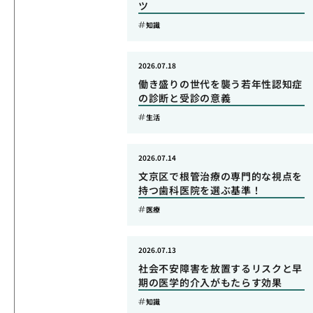
ツ
知識
2026.07.18
働き盛りの世代を襲う若年性認知症
の診断と受診の意義
生活
2026.07.14
文京区で根管治療の専門的な視点を
持つ歯科医院を選ぶ基準！
医療
2026.07.13
社会不安障害を放置するリスクと早
期の医学的介入がもたらす効果
知識