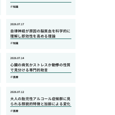
知識
2026.07.17
自律神経が原因の脳貧血を科学的に
理解し即効性を高める理論
知識
2026.07.14
心臓の病気かストレスか動悸の性質
で見分ける専門的助言
医療
2026.07.12
大人の胎児性アルコール症候群に見
られる顔貌的特徴と加齢による変化
医療