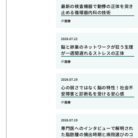
最新の検査機器で動悸の正体を突き
止める循環器内科の技術
医療
2026.07.22
脳と卵巣のネットワークが狂う生理
が一週間遅れるストレスの正体
医療
2026.07.19
心の弱さではなく脳の特性！社会不
安障害と診断名を受ける安心感
医療
2026.07.19
専門医へのインタビューで解明され
た脂肪腫の摘出時期と病院選びのコ