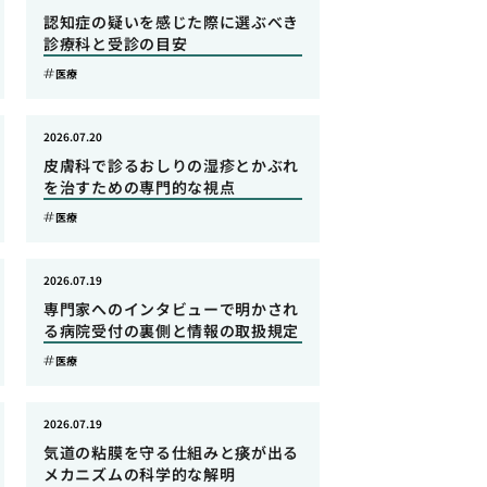
認知症の疑いを感じた際に選ぶべき
診療科と受診の目安
医療
2026.07.20
皮膚科で診るおしりの湿疹とかぶれ
を治すための専門的な視点
医療
2026.07.19
専門家へのインタビューで明かされ
る病院受付の裏側と情報の取扱規定
医療
2026.07.19
気道の粘膜を守る仕組みと痰が出る
メカニズムの科学的な解明