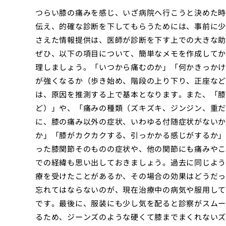
つらい膝の痛みを感じ、いざ病院へ行こうと決めた時
伝え、的確な診断を下してもらうためには、事前に少
さえた情報提供は、医師が診断を下す上での大きな助
ぜひ、以下の項目について、簡単なメモを作成してか
理しましょう。「いつから痛むのか」「何かきっかけ
が強くなるか（歩き始め、階段の上り下り、正座など
は、原因を推測する上で基本となります。また、「
ど）」や、「痛みの種類（ズキズキ、ジンジン、重だ
に、膝の痛み以外の症状、いわゆる付随症状がないか
か」「膝がカクカクする、引っかかる感じがするか」
った膝関節そのものの症状や、他の関節にも痛みやこ
での経緯も思い出しておきましょう。過去に同じよう
療を受けたことがあるか、その場合の効果はどうだっ
忘れてはならないのが、現在治療中の病気や服用して
です。最後に、服装にも少し気を配ると診察がスムー
るため、ジーンズのような硬くて膝までまくれないズ