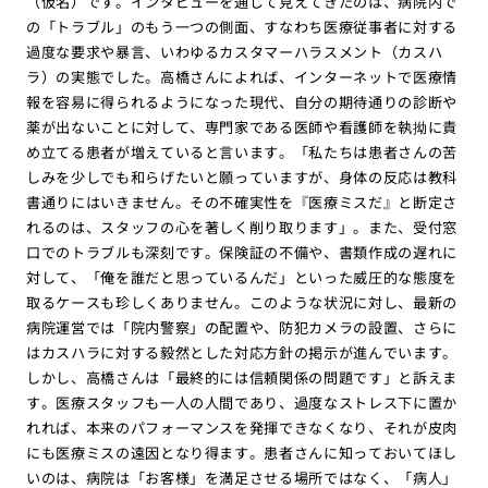
（仮名）です。インタビューを通じて見えてきたのは、病院内で
の「トラブル」のもう一つの側面、すなわち医療従事者に対する
過度な要求や暴言、いわゆるカスタマーハラスメント（カスハ
ラ）の実態でした。高橋さんによれば、インターネットで医療情
報を容易に得られるようになった現代、自分の期待通りの診断や
薬が出ないことに対して、専門家である医師や看護師を執拗に責
め立てる患者が増えていると言います。「私たちは患者さんの苦
しみを少しでも和らげたいと願っていますが、身体の反応は教科
書通りにはいきません。その不確実性を『医療ミスだ』と断定さ
れるのは、スタッフの心を著しく削り取ります」。また、受付窓
口でのトラブルも深刻です。保険証の不備や、書類作成の遅れに
対して、「俺を誰だと思っているんだ」といった威圧的な態度を
取るケースも珍しくありません。このような状況に対し、最新の
病院運営では「院内警察」の配置や、防犯カメラの設置、さらに
はカスハラに対する毅然とした対応方針の掲示が進んでいます。
しかし、高橋さんは「最終的には信頼関係の問題です」と訴えま
す。医療スタッフも一人の人間であり、過度なストレス下に置か
れれば、本来のパフォーマンスを発揮できなくなり、それが皮肉
にも医療ミスの遠因となり得ます。患者さんに知っておいてほし
いのは、病院は「お客様」を満足させる場所ではなく、「病人」