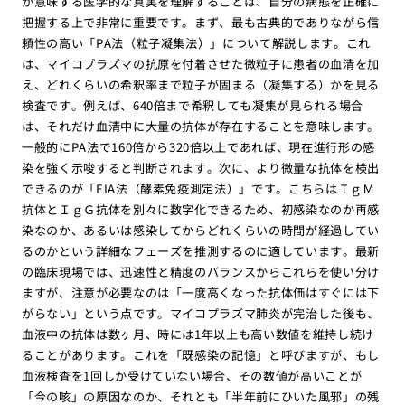
が意味する医学的な真実を理解することは、自分の病態を正確に
把握する上で非常に重要です。まず、最も古典的でありながら信
頼性の高い「PA法（粒子凝集法）」について解説します。これ
は、マイコプラズマの抗原を付着させた微粒子に患者の血清を加
え、どれくらいの希釈率まで粒子が固まる（凝集する）かを見る
検査です。例えば、640倍まで希釈しても凝集が見られる場合
は、それだけ血清中に大量の抗体が存在することを意味します。
一般的にPA法で160倍から320倍以上であれば、現在進行形の感
染を強く示唆すると判断されます。次に、より微量な抗体を検出
できるのが「EIA法（酵素免疫測定法）」です。こちらはＩｇＭ
抗体とＩｇＧ抗体を別々に数字化できるため、初感染なのか再感
染なのか、あるいは感染してからどれくらいの時間が経過してい
るのかという詳細なフェーズを推測するのに適しています。最新
の臨床現場では、迅速性と精度のバランスからこれらを使い分け
ますが、注意が必要なのは「一度高くなった抗体価はすぐには下
がらない」という点です。マイコプラズマ肺炎が完治した後も、
血液中の抗体は数ヶ月、時には1年以上も高い数値を維持し続け
ることがあります。これを「既感染の記憶」と呼びますが、もし
血液検査を1回しか受けていない場合、その数値が高いことが
「今の咳」の原因なのか、それとも「半年前にひいた風邪」の残