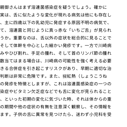
親御さんはまず溶連菌感染症を疑うでしょう。確かに
実は、舌に似たような変化が現れる病気は他にも存在し
、主に四歳以下の乳幼児に発症する原因不明の病気で、
て、溶連菌と同じように真っ赤な「いちご舌」が見られ
うか。重要なのは、舌以外の症状を総合的に見ることで
そして体幹を中心とした細かい発疹です。一方で川崎病
みやひび割れ、手足の腫れ、そして首のリンパ節の腫れ
数当てはまる場合は、川崎病の可能性を強く考える必要
きる合併症を引き起こすリスクがあり、早期に適切な治
判断は非常に危険です。また、猩紅熱（しょうこうね
の発疹を特徴としますが、これは溶連菌感染症の一つの
染症やビタミン欠乏症などでも舌に変化が見られること
、といった初期の変化に気づいた時、それは体からの重
の期間や他の症状の有無を注意深く観察し、その情報を
ます。子供の舌に異常を見つけたら、迷わず小児科を受