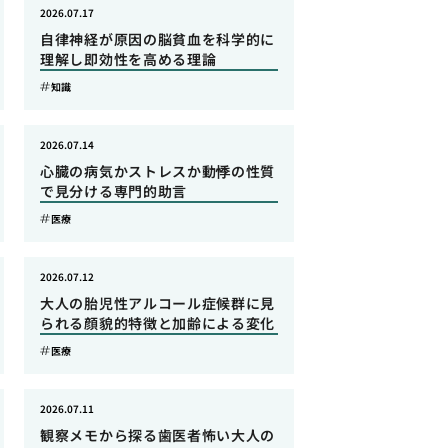
2026.07.17
自律神経が原因の脳貧血を科学的に
理解し即効性を高める理論
知識
2026.07.14
心臓の病気かストレスか動悸の性質
で見分ける専門的助言
医療
2026.07.12
大人の胎児性アルコール症候群に見
られる顔貌的特徴と加齢による変化
医療
2026.07.11
観察メモから探る歯医者怖い大人の