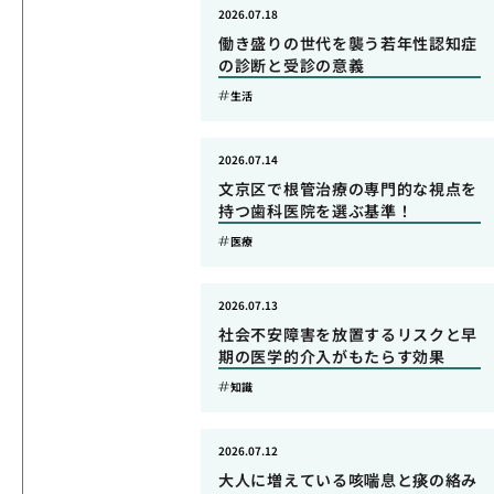
2026.07.18
働き盛りの世代を襲う若年性認知症
の診断と受診の意義
生活
2026.07.14
文京区で根管治療の専門的な視点を
持つ歯科医院を選ぶ基準！
医療
2026.07.13
社会不安障害を放置するリスクと早
期の医学的介入がもたらす効果
知識
2026.07.12
大人に増えている咳喘息と痰の絡み