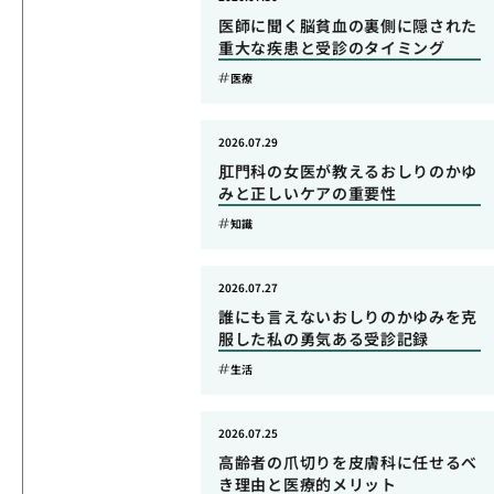
医師に聞く脳貧血の裏側に隠された
重大な疾患と受診のタイミング
医療
2026.07.29
肛門科の女医が教えるおしりのかゆ
みと正しいケアの重要性
知識
2026.07.27
誰にも言えないおしりのかゆみを克
服した私の勇気ある受診記録
生活
2026.07.25
高齢者の爪切りを皮膚科に任せるべ
き理由と医療的メリット