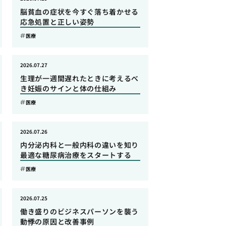
脳貧血の症状を今すぐ落ち着かせる
応急処置と正しい姿勢
医療
2026.07.27
生理が一週間遅れたときに考えるべ
き妊娠のサインと体の仕組み
医療
2026.07.26
内分泌内科と一般内科の違いを知り
最適な糖尿病治療をスタートする
医療
2026.07.25
働き盛りのビジネスパーソンを襲う
動悸の原因と改善事例