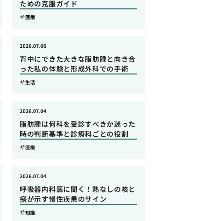
ための克服ガイド
医療
2026.07.06
背中にできた大きな脂肪腫と向き合
った私の体験と形成外科での手術
生活
2026.07.04
脂肪腫は何科を受診すべきか迷った
時の判断基準と診療科ごとの役割
医療
2026.07.04
呼吸器内科医に聞く！熱なしの咳と
痰が示す慢性疾患のサイン
知識