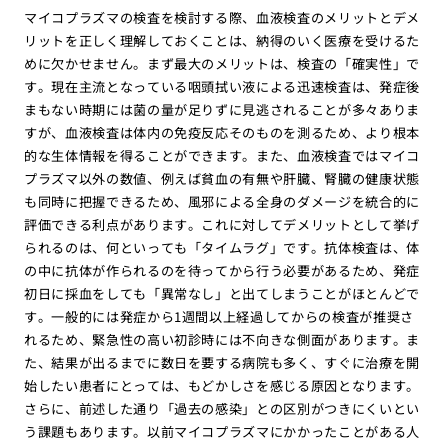
マイコプラズマの検査を検討する際、血液検査のメリットとデメ
リットを正しく理解しておくことは、納得のいく医療を受けるた
めに欠かせません。まず最大のメリットは、検査の「確実性」で
す。現在主流となっている咽頭拭い液による迅速検査は、発症後
まもない時期には菌の量が足りずに見逃されることが多々ありま
すが、血液検査は体内の免疫反応そのものを測るため、より根本
的な生体情報を得ることができます。また、血液検査ではマイコ
プラズマ以外の数値、例えば貧血の有無や肝臓、腎臓の健康状態
も同時に把握できるため、風邪による全身のダメージを統合的に
評価できる利点があります。これに対してデメリットとして挙げ
られるのは、何といっても「タイムラグ」です。抗体検査は、体
の中に抗体が作られるのを待ってから行う必要があるため、発症
初日に採血をしても「異常なし」と出てしまうことがほとんどで
す。一般的には発症から1週間以上経過してからの検査が推奨さ
れるため、緊急性の高い初診時には不向きな側面があります。ま
た、結果が出るまでに数日を要する病院も多く、すぐに治療を開
始したい患者にとっては、もどかしさを感じる原因となります。
さらに、前述した通り「過去の感染」との区別がつきにくいとい
う課題もあります。以前マイコプラズマにかかったことがある人