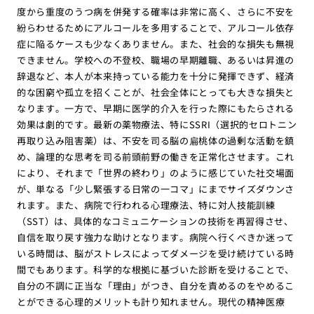
度から重度のうつ病を併発する確率は非常に高く、さらに不安を
紛らわせるためにアルコールを多用することで、アルコール依存
症に陥るケースも少なくありません。また、社会的な損失も無視
できません。学校への不登校、職場の早期離職、あるいは昇進の
辞退など、本人が本来持っている能力を十分に発揮できず、経済
的な困窮や孤立を招くことが、社会全体にとっても大きな損失と
なります。一方で、早期に医学的介入を行った際にもたらされる
効果は劇的です。最新の薬物療法、特にSSRI（選択的セロトニン
再取り込み阻害薬）は、不安を司る脳の扁桃体の過剰な活動を鎮
め、論理的な思考を司る前頭前野の働きを正常化させます。これ
により、それまで「世界の終わり」のように感じていた社交場面
が、単なる「少し緊張する日常の一コマ」にまでサイズダウンさ
れます。また、病院で行われる心理療法、特に対人技能訓練
（SST）は、具体的なコミュニケーションの技術を再習得させ、
自信を取り戻す強力な助けとなります。病院へ行くべきか迷って
いる時間は、脳がストレスによってダメージを受け続けている時
間でもあります。科学的な根拠に基づいた診断を受けることで、
自分の不調に正当な「理由」がつき、自分を責めるのをやめるこ
とができる心理的メリットも計り知れません。現代の精神医療