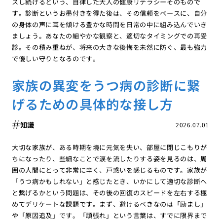
スし続けるという、自律した大人の健康リテラシーそのもので
す。診断というお墨付きを得た後は、その信頼をベースに、自分
の身体の声に耳を傾ける豊かな時間を日常の中に組み込んでいき
ましょう。あなたの細やかな観察と、適切なタイミングでの再受
診。その積み重ねが、将来の大きな後悔を未然に防ぐ、最も強力
で優しい守りとなるのです。
家族の異変をうつ病の診断に繋
げるための具体的な接し方
知識
2026.07.01
大切な家族が、ある時期を境に元気を失い、部屋に閉じこもりが
ちになったり、些細なことで涙を流したりする姿を見るのは、周
囲の人間にとって非常に辛く、戸惑いを感じるものです。家族が
「うつ病かもしれない」と感じたとき、いかにして適切な診断へ
と繋げるかという問題は、その後の回復のスピードを左右する極
めてデリケートな課題です。まず、避けるべきなのは「励まし」
や「原因追及」です。「頑張れ」という言葉は、すでに限界まで