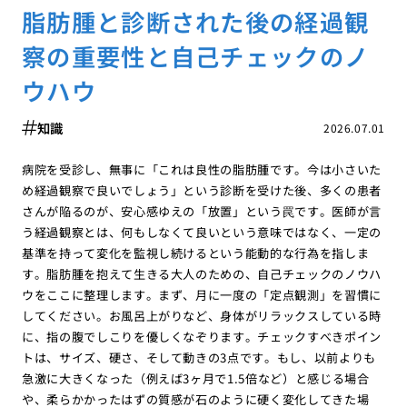
脂肪腫と診断された後の経過観
察の重要性と自己チェックのノ
ウハウ
知識
2026.07.01
病院を受診し、無事に「これは良性の脂肪腫です。今は小さいた
め経過観察で良いでしょう」という診断を受けた後、多くの患者
さんが陥るのが、安心感ゆえの「放置」という罠です。医師が言
う経過観察とは、何もしなくて良いという意味ではなく、一定の
基準を持って変化を監視し続けるという能動的な行為を指しま
す。脂肪腫を抱えて生きる大人のための、自己チェックのノウハ
ウをここに整理します。まず、月に一度の「定点観測」を習慣に
してください。お風呂上がりなど、身体がリラックスしている時
に、指の腹でしこりを優しくなぞります。チェックすべきポイン
トは、サイズ、硬さ、そして動きの3点です。もし、以前よりも
急激に大きくなった（例えば3ヶ月で1.5倍など）と感じる場合
や、柔らかかったはずの質感が石のように硬く変化してきた場