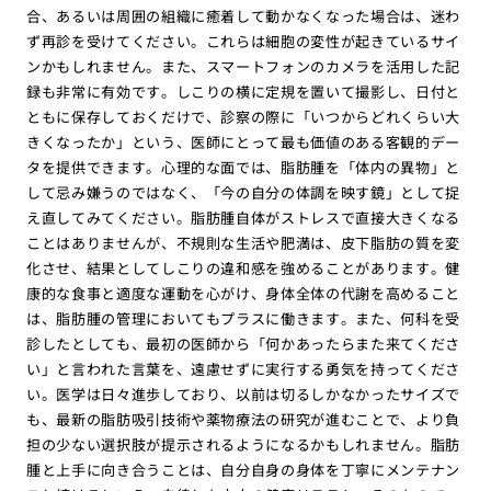
合、あるいは周囲の組織に癒着して動かなくなった場合は、迷わ
ず再診を受けてください。これらは細胞の変性が起きているサイ
ンかもしれません。また、スマートフォンのカメラを活用した記
録も非常に有効です。しこりの横に定規を置いて撮影し、日付と
ともに保存しておくだけで、診察の際に「いつからどれくらい大
きくなったか」という、医師にとって最も価値のある客観的デー
タを提供できます。心理的な面では、脂肪腫を「体内の異物」と
して忌み嫌うのではなく、「今の自分の体調を映す鏡」として捉
え直してみてください。脂肪腫自体がストレスで直接大きくなる
ことはありませんが、不規則な生活や肥満は、皮下脂肪の質を変
化させ、結果としてしこりの違和感を強めることがあります。健
康的な食事と適度な運動を心がけ、身体全体の代謝を高めること
は、脂肪腫の管理においてもプラスに働きます。また、何科を受
診したとしても、最初の医師から「何かあったらまた来てくださ
い」と言われた言葉を、遠慮せずに実行する勇気を持ってくださ
い。医学は日々進歩しており、以前は切るしかなかったサイズで
も、最新の脂肪吸引技術や薬物療法の研究が進むことで、より負
担の少ない選択肢が提示されるようになるかもしれません。脂肪
腫と上手に向き合うことは、自分自身の身体を丁寧にメンテナン