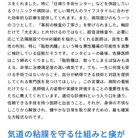
スをくれました。特に「日帰り手術センター」などを併設してい
るクリニックや病院は、忙しい現代人のライフスタイルに合わせ
た効率的な診療を提供してくれます。また、病院選びのもう一つ
のコツとして、「事前の検査の丁寧さ」を挙げられました。触診
だけで「大丈夫」と片付けるのではなく、超音波検査や、必要に
応じて近隣施設でのMRI撮影を指示してくれる医師は、良性と悪
性の判別、特に「脂肪肉腫」という稀な悪性腫瘍の可能性を真摯
に検討している証拠だそうです。インタビューの最後、佐藤医師
はこう締めくくりました。「脂肪腫は、取ってしまえば悩みも消
える、非常に治療満足度の高い病気です。でも、一生に何度も受
ける手術ではないからこそ、自分が納得できる技術と対話を提供
してくれる専門医を見つけてほしい」。この言葉は、病院の看板
だけでなく、医師個人の姿勢や実績を評価することの重要性を私
たちに教えてくれています。適切な診療科という入り口を通り、
信頼できる手技を持つ医師と出会うこと。それが、身体の不快な
しこりから解放され、健やかな日常を取り戻すための、最も確実
な方程式なのです。
気道の粘膜を守る仕組みと痰が