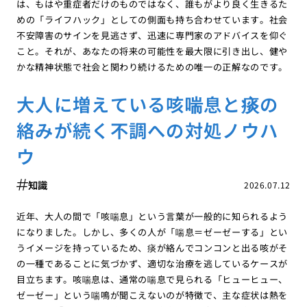
は、もはや重症者だけのものではなく、誰もがより良く生きるた
めの「ライフハック」としての側面も持ち合わせています。社会
不安障害のサインを見逃さず、迅速に専門家のアドバイスを仰ぐ
こと。それが、あなたの将来の可能性を最大限に引き出し、健や
かな精神状態で社会と関わり続けるための唯一の正解なのです。
大人に増えている咳喘息と痰の
絡みが続く不調への対処ノウハ
ウ
知識
2026.07.12
近年、大人の間で「咳喘息」という言葉が一般的に知られるよう
になりました。しかし、多くの人が「喘息＝ゼーゼーする」とい
うイメージを持っているため、痰が絡んでコンコンと出る咳がそ
の一種であることに気づかず、適切な治療を逃しているケースが
目立ちます。咳喘息は、通常の喘息で見られる「ヒューヒュー、
ゼーゼー」という喘鳴が聞こえないのが特徴で、主な症状は熱を