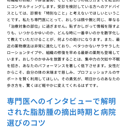
にコンサルティングします。受診を検討している方へのアドバイ
スとしては、診察を「特別なこと」と考えないでほしいというこ
とです。私たち専門医にとって、おしりは顔や腕と同じ、単なる
「治療対象の部位」に過ぎません。恥ずかしがって情報を隠すよ
りも、いつからかゆいのか、どんな時に一番辛いのかを数字化し
て教えていただけることが、何よりの助けになります。また、最
近の薬物療法は非常に進化しており、ベタつかないサラサラした
ローションタイプや、組織の修復を早める最新の薬剤も登場して
います。おしりのかゆみを放置することは、集中力の欠如や不眠
を招き、あなたのパフォーマンスを著しく低下させます。女性だ
からこそ、自分の体の末端まで慈しみ、プロフェッショナルのサ
ポートを賢く利用してほしい。その勇気が、明日からのあなたの
歩き方を、驚くほど軽やかに変えてくれるはずです。
専門医へのインタビューで解明
された脂肪腫の摘出時期と病院
選びのコツ