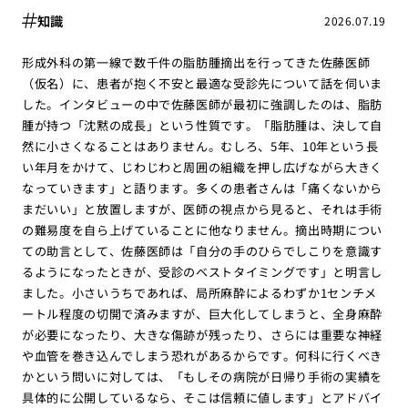
知識
2026.07.19
形成外科の第一線で数千件の脂肪腫摘出を行ってきた佐藤医師
（仮名）に、患者が抱く不安と最適な受診先について話を伺いま
した。インタビューの中で佐藤医師が最初に強調したのは、脂肪
腫が持つ「沈黙の成長」という性質です。「脂肪腫は、決して自
然に小さくなることはありません。むしろ、5年、10年という長
い年月をかけて、じわじわと周囲の組織を押し広げながら大きく
なっていきます」と語ります。多くの患者さんは「痛くないから
まだいい」と放置しますが、医師の視点から見ると、それは手術
の難易度を自ら上げていることに他なりません。摘出時期につい
ての助言として、佐藤医師は「自分の手のひらでしこりを意識す
るようになったときが、受診のベストタイミングです」と明言し
ました。小さいうちであれば、局所麻酔によるわずか1センチメ
ートル程度の切開で済みますが、巨大化してしまうと、全身麻酔
が必要になったり、大きな傷跡が残ったり、さらには重要な神経
や血管を巻き込んでしまう恐れがあるからです。何科に行くべき
かという問いに対しては、「もしその病院が日帰り手術の実績を
具体的に公開しているなら、そこは信頼に値します」とアドバイ