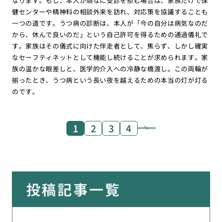
なります。もし、本人が頑なに受診を拒む場合は、家族だけで保
健センターや精神科の相談外来を訪れ、対応策を協議することも
一つの道です。うつ病の診断は、本人が「今の自分は病気なのだ
から、休んで良いのだ」という自己許可を得るための通過儀礼で
す。家族はその儀式に向けた伴走者として、焦らず、しかし確実
なセーフティネットとして機能し続けることが求められます。家
族の温かな眼差しと、医学的介入への冷静な橋渡し。この両輪が
揃ったとき、うつ病という長い夜を越えるための本当の灯が灯る
のです。
1
2
3
4
投稿記事一覧