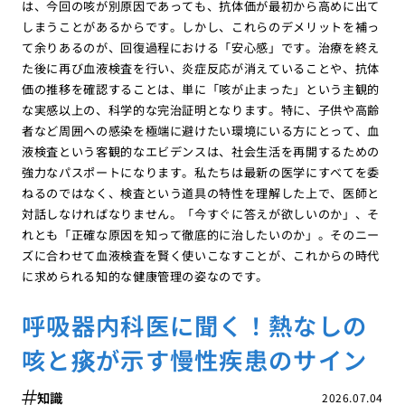
は、今回の咳が別原因であっても、抗体価が最初から高めに出て
しまうことがあるからです。しかし、これらのデメリットを補っ
て余りあるのが、回復過程における「安心感」です。治療を終え
た後に再び血液検査を行い、炎症反応が消えていることや、抗体
価の推移を確認することは、単に「咳が止まった」という主観的
な実感以上の、科学的な完治証明となります。特に、子供や高齢
者など周囲への感染を極端に避けたい環境にいる方にとって、血
液検査という客観的なエビデンスは、社会生活を再開するための
強力なパスポートになります。私たちは最新の医学にすべてを委
ねるのではなく、検査という道具の特性を理解した上で、医師と
対話しなければなりません。「今すぐに答えが欲しいのか」、そ
れとも「正確な原因を知って徹底的に治したいのか」。そのニー
ズに合わせて血液検査を賢く使いこなすことが、これからの時代
に求められる知的な健康管理の姿なのです。
呼吸器内科医に聞く！熱なしの
咳と痰が示す慢性疾患のサイン
知識
2026.07.04