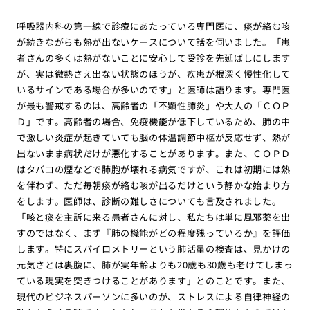
呼吸器内科の第一線で診療にあたっている専門医に、痰が絡む咳
が続きながらも熱が出ないケースについて話を伺いました。「患
者さんの多くは熱がないことに安心して受診を先延ばしにします
が、実は微熱さえ出ない状態のほうが、疾患が根深く慢性化して
いるサインである場合が多いのです」と医師は語ります。専門医
が最も警戒するのは、高齢者の「不顕性肺炎」や大人の「ＣＯＰ
Ｄ」です。高齢者の場合、免疫機能が低下しているため、肺の中
で激しい炎症が起きていても脳の体温調節中枢が反応せず、熱が
出ないまま病状だけが悪化することがあります。また、ＣＯＰＤ
はタバコの煙などで肺胞が壊れる病気ですが、これは初期には熱
を伴わず、ただ毎朝痰が絡む咳が出るだけという静かな始まり方
をします。医師は、診断の難しさについても言及されました。
「咳と痰を主訴に来る患者さんに対し、私たちは単に風邪薬を出
すのではなく、まず『肺の機能がどの程度残っているか』を評価
します。特にスパイロメトリーという肺活量の検査は、見かけの
元気さとは裏腹に、肺が実年齢よりも20歳も30歳も老けてしまっ
ている現実を突きつけることがあります」とのことです。また、
現代のビジネスパーソンに多いのが、ストレスによる自律神経の