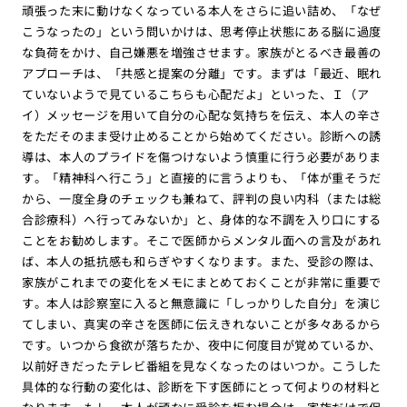
頑張った末に動けなくなっている本人をさらに追い詰め、「なぜ
こうなったの」という問いかけは、思考停止状態にある脳に過度
な負荷をかけ、自己嫌悪を増強させます。家族がとるべき最善の
アプローチは、「共感と提案の分離」です。まずは「最近、眠れ
ていないようで見ているこちらも心配だよ」といった、Ｉ（ア
イ）メッセージを用いて自分の心配な気持ちを伝え、本人の辛さ
をただそのまま受け止めることから始めてください。診断への誘
導は、本人のプライドを傷つけないよう慎重に行う必要がありま
す。「精神科へ行こう」と直接的に言うよりも、「体が重そうだ
から、一度全身のチェックも兼ねて、評判の良い内科（または総
合診療科）へ行ってみないか」と、身体的な不調を入り口にする
ことをお勧めします。そこで医師からメンタル面への言及があれ
ば、本人の抵抗感も和らぎやすくなります。また、受診の際は、
家族がこれまでの変化をメモにまとめておくことが非常に重要で
す。本人は診察室に入ると無意識に「しっかりした自分」を演じ
てしまい、真実の辛さを医師に伝えきれないことが多々あるから
です。いつから食欲が落ちたか、夜中に何度目が覚めているか、
以前好きだったテレビ番組を見なくなったのはいつか。こうした
具体的な行動の変化は、診断を下す医師にとって何よりの材料と