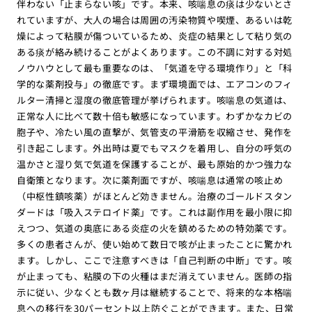
伴わない「止まらない咳」です。本来、咳喘息の痰は少ないとさ
れていますが、大人の場合は周囲の汚染物質や喫煙、あるいは乾
燥によって粘膜が傷ついているため、炎症の結果として粘り気の
ある痰が絡み続けることがよくあります。この不調に対する対処
ノウハウとして最も重要なのは、「気道を守る環境作り」と「科
学的な薬剤投与」の徹底です。まず環境面では、エアコンのフィ
ルター清掃と湿度の徹底管理が挙げられます。咳喘息の気道は、
正常な人に比べて数十倍も敏感になっています。わずかなカビの
胞子や、冷たい風の直撃が、気管支の平滑筋を収縮させ、発作を
引き起こします。外出時は夏でもマスクを着用し、自分の呼気の
温かさと湿り気で気道を保護することが、最も原始的かつ強力な
自衛策となります。次に薬剤面ですが、咳喘息は通常の咳止め
（中枢性鎮咳薬）がほとんど効きません。治療のゴールドスタン
ダードは「吸入ステロイド薬」です。これは副作用を最小限に抑
えつつ、気道の奥底にある炎症の火を鎮めるための特効薬です。
多くの患者さんが、使い始めて数日で咳が止まったことに驚かれ
ます。しかし、ここで注意すべきは「自己判断の中断」です。咳
が止まっても、粘膜の下の火種はまだ消えていません。医師の指
示に従い、少なくとも数ヶ月は継続することで、将来的な本格喘
息への移行を30パーセント以上防ぐことができます。また、日常