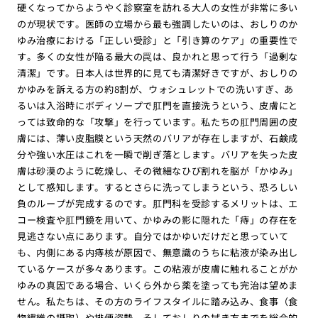
硬くなってからようやく診察室を訪れる大人の女性が非常に多い
のが現状です。医師の立場から最も強調したいのは、おしりのか
ゆみ治療における「正しい受診」と「引き算のケア」の重要性で
す。多くの女性が陥る最大の罠は、良かれと思って行う「過剰な
清潔」です。日本人は世界的に見ても清潔好きですが、おしりの
かゆみを訴える方の約8割が、ウォシュレットでの洗いすぎ、あ
るいは入浴時にボディソープで肛門を直接洗うという、皮膚にと
っては致命的な「攻撃」を行っています。私たちの肛門周囲の皮
膚には、薄い皮脂膜という天然のバリアが存在しますが、石鹸成
分や強い水圧はこれを一瞬で削ぎ落とします。バリアを失った皮
膚は砂漠のように乾燥し、その微細なひび割れを脳が「かゆみ」
として感知します。するとさらに洗ってしまうという、恐ろしい
負のループが完成するのです。肛門科を受診するメリットは、エ
コー検査や肛門鏡を用いて、かゆみの影に隠れた「痔」の存在を
見逃さない点にあります。自分ではかゆいだけだと思っていて
も、内側にある内痔核が原因で、無意識のうちに粘液が染み出し
ているケースが多々あります。この粘液が皮膚に触れることがか
ゆみの真因である場合、いくら外から薬を塗っても完治は望めま
せん。私たちは、その方のライフスタイルに踏み込み、食事（食
物繊維の摂取）や排便姿勢、そしておしりの拭き方までを総合的