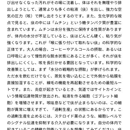
び出せなくなった汚れがその場に沈着し、体はそれを無理やり排
出しようとして、通常よりも多くの粘液（痰）を出し、強力な空
気の圧力（咳）で押し出そうとするのです。また、生化学的な視
点で見ると、痰の中には「ムチン」という糖タンパク質が豊富に
含まれています。ムチンは水分を強力に保持する性質があります
が、体内の水分が不足していると、痰はどんどん硬く、粘り気が
強くなります。これが「喉に張り付いて取れない痰」の科学的な
正体です。大人の場合、コーヒーやアルコールの摂取、あるいは
口呼吸によって慢性的な脱水状態にあることが多く、それが痰を
排出しにくくし、咳を長引かせる要因となっています。科学的な
改善策としては、まず「水分の戦略的な摂取」が挙げられます。
ただ水を飲むだけでなく、蒸気を吸い込むことで外側から粘膜を
直接加湿することが、線毛の機能を再起動させるための最短ルー
トです。また、炎症が起きているとき、気道ではサイトカインと
いう情報伝達物質が放出され、粘液を作る細胞（ゴブレット細
胞）を増殖させます。咳喘息などで痰が止まらないのは、この細
胞が異常に増えすぎて、「過剰生産」の状態にあるからです。こ
の過剰生産を止めるには、ステロイド薬のような、細胞レベルで
のシグナル伝達を抑制する介入が必要になります。自分の体内で
起きているこの精緻な防衛システムを想像してみてください。痰