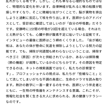
乱れからくる咳です。しかし、これも単なる心理的なものではな
く、物理的な変化を伴います。自律神経が乱れると喉の粘膜が乾
燥しやすくなり、そこに微細な埃がつくことで、脳が異物を排出
しようと過剰に反応して咳を作り出します。医師からのアドバイ
スとして、受診前に確認してほしいのが「自分の呼吸数」だそう
です。安静時に1分間の呼吸が20回を超えている場合、それはた
とえ熱がなくても、心臓や肺が酸素不足に喘いでいる証拠です。
インタビューの最後に医師はこう締めくくりました。「痰が絡む
咳は、あなたの体が懸命に気道を掃除しようとしている努力の証
拠です。でも、掃除が何週間も終わらないということは、掃除す
べきゴミ（原因）が次々と供給されているか、あるいは掃除機
（肺の機能）が故障しているかのどちらかです。その原因を特定
できるのは、ネットの検索画面ではなく、私たちの診察室で
す」。プロフェッショナルの視点は、私たちが「些細なこと」と
して流してしまいがちな不調の奥底に、生命のドラマを読み取り
ます。熱計の数字に一喜一憂するのをやめ、医師という伴走者と
ともに、一生物の呼吸器をメンテナンスする意識。これこそが、
情報化社会を賢く生きる大人に求められる、真の健康リテラシー
なのです。