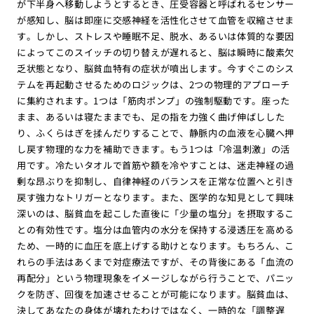
が下半身へ移動しようとするとき、圧受容器と呼ばれるセンサー
が感知し、脳は即座に交感神経を活性化させて血管を収縮させま
す。しかし、ストレスや睡眠不足、脱水、あるいは体質的な要因
によってこのスイッチの切り替えが遅れると、脳は瞬時に酸素欠
乏状態となり、脳貧血特有の症状が噴出します。今すぐこのシス
テムを再起動させるためのロジックは、2つの物理的アプローチ
に集約されます。1つは「筋肉ポンプ」の強制駆動です。座った
まま、あるいは寝たままでも、足の指を力強く曲げ伸ばしした
り、ふくらはぎを揉んだりすることで、静脈内の血液を心臓へ押
し戻す物理的な力を補助できます。もう1つは「冷温刺激」の活
用です。冷たいタオルで首筋や額を冷やすことは、迷走神経の過
剰な昂ぶりを抑制し、自律神経のバランスを正常な位置へと引き
戻す強力なトリガーとなります。また、医学的な知見として興味
深いのは、脳貧血を起こした直後に「少量の塩分」を摂取するこ
との有効性です。塩分は血管内の水分を保持する浸透圧を高める
ため、一時的に血圧を底上げする助けとなります。もちろん、こ
れらの手法はあくまで対症療法ですが、その背後にある「血流の
再配分」という物理現象をイメージしながら行うことで、パニッ
クを防ぎ、回復を加速させることが可能になります。脳貧血は、
決してあなたの身体が壊れたわけではなく、一時的な「調整遅