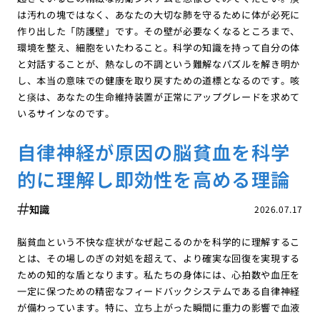
は汚れの塊ではなく、あなたの大切な肺を守るために体が必死に
作り出した「防護壁」です。その壁が必要なくなるところまで、
環境を整え、細胞をいたわること。科学の知識を持って自分の体
と対話することが、熱なしの不調という難解なパズルを解き明か
し、本当の意味での健康を取り戻すための道標となるのです。咳
と痰は、あなたの生命維持装置が正常にアップグレードを求めて
いるサインなのです。
自律神経が原因の脳貧血を科学
的に理解し即効性を高める理論
知識
2026.07.17
脳貧血という不快な症状がなぜ起こるのかを科学的に理解するこ
とは、その場しのぎの対処を超えて、より確実な回復を実現する
ための知的な盾となります。私たちの身体には、心拍数や血圧を
一定に保つための精密なフィードバックシステムである自律神経
が備わっています。特に、立ち上がった瞬間に重力の影響で血液