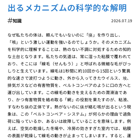
出るメカニズムの科学的な解明
知識
2026.07.19
なぜ私たちの体は、頼んでもいないのに「痰」を作り出し、
「咳」という激しい運動を強いるのでしょうか。そのメカニズム
を科学的に理解することは、熱のない不調に対処するための知的
な土台となります。私たちの気道は、常に湿った粘膜で覆われて
おり、そこには「線毛（せんもう）」と呼ばれる微細な毛がびっ
しりと生えています。線毛は1秒間に約10回から15回という驚異
的な速さで波打つように動き、外から入ってきたウイルス、埃、
排気ガスなどの有害物質を、ベルトコンベアのように口の方へと
運び出しています。この線毛の動きを支えるための潤滑油であ
り、かつ有害物質を絡め取る「網」の役割を果たすのが、粘液、
すなわち痰の正体です。熱がないのに痰が絡む咳が出るという現
象は、この「ベルトコンベア・システム」が何らかの理由で過負
荷に陥っているか、あるいは故障していることを意味します。例
えば、空気の乾燥した冬場や、冷房の効きすぎた室内では、粘膜
の表面が乾燥して線毛の動きが止まってしまいます。すると、運