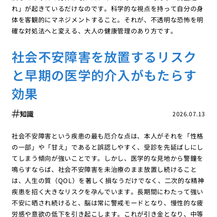
れ」が起きているだけなのです。科学的な視点を持って自分の身
体を客観的にマネジメントすること。それが、不透明な恐怖を明
確な対処法へと変える、大人の健康管理のあり方です。
社会不安障害を放置するリスク
と早期の医学的介入がもたらす
効果
知識
2026.07.13
社会不安障害という疾患の最も厄介な点は、本人がそれを「性格
の一部」や「甘え」であると誤認しやすく、受診を先延ばしにし
てしまう傾向が強いことです。しかし、医学的な見地から警鐘を
鳴らすならば、社会不安障害を未治療のまま放置し続けること
は、人生の質（QOL）を著しく損なうだけでなく、二次的な精神
疾患を招く大きなリスクを孕んでいます。長期間にわたって強い
不安に晒され続けると、脳は常に警戒モードとなり、慢性的な疲
労感や意欲の低下を引き起こします。これが引き金となり、中等