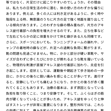
等ではなく、片足だけに起こりやすいのでしょうか。その理由
は、私たちの日常生活の中に潜む、体の使い方のわずかな偏りに
あります。例えば、多くの人には利き足があるように、歩く時や
階段を上る時、無意識のうちに片方の足で強く地面を蹴り出して
いる傾向があります。このわずかな癖の積み重ねが、片方のアキ
レス腱付着部への負担を増大させるのです。また、立ち仕事など
で左右どちらかの足に体重をかけて休む癖がある人も同様です。
さらに、スポーツにおいても、ランニングフォームの崩れや、ジ
ャンプの着地時の癖などが、片足への過剰な負荷に繋がります。
靴の問題も見過ごせません。特に、かかと部分が硬い革靴や、サ
イズが合わずに歩くたびにかかとが擦れるような靴を履いている
と、物理的な刺激が直接アキレス腱の付着部に加わり、炎症を引
き起こします。症状としては、運動後や朝起きて歩き始めの一歩
目に、かかとの後ろに鋭い痛みを感じることが多いです。進行す
ると、安静にしていても痛むようになり、かかとの後ろが赤く腫
れてくることもあります。治療の基本は、まず原因となっている
負担を取り除くこと、つまり安静です。そして、ふくらはぎの筋
肉が硬くなっていることが多いため、アキレス腱をゆっくりと伸
ばすストレッチが非常に重要になります。整形外科では、これら
の指導に加えて、痛みを和らげるための消炎鎮痛薬の処方や、靴