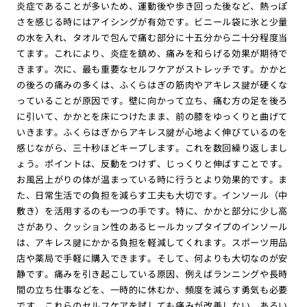
炎症であることが多いため、運動後や歩き回った後など、熱っぽ
さを感じる時にはアイシングが有効です。ビニール袋に氷と少量
の水を入れ、タオルで包んで痛む部分に十五分から二十分程度当
てます。これにより、炎症を鎮め、痛みを和らげる効果が期待で
きます。次に、最も重要なセルフケアがストレッチです。かかと
の後ろの痛みの多くは、ふくらはぎの筋肉やアキレス腱が硬くな
っていることが原因です。壁に向かって立ち、痛む方の足を後ろ
に引いて、かかとを床につけたまま、前の膝をゆっくりと曲げて
いきます。ふくらはぎからアキレス腱が心地よく伸びているのを
感じながら、三十秒ほどキープします。これを数回繰り返しまし
ょう。ポイントは、反動をつけず、じっくりと伸ばすことです。
お風呂上がりの体が温まっている時に行うとより効果的です。ま
た、日常生活での負担を減らす工夫も大切です。インソール（中
敷き）を活用するのも一つの手です。特に、かかと部分に少し高
さがあり、クッション性のあるヒールカップタイプのインソール
は、アキレス腱にかかる負担を軽減してくれます。スポーツ用品
店や薬局で手軽に購入できます。そして、何よりも大切なのが安
静です。痛みを引き起こしている原因、例えばランニングや長時
間の立ち仕事などを、一時的に休むか、頻度を減らす勇気も必要
です。これらのセルフケアを試しても痛みが改善しない、あるい